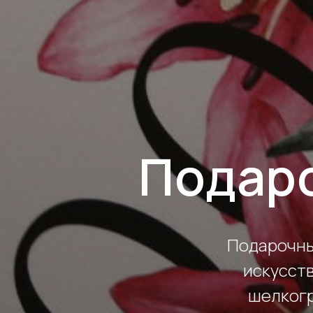
Подар
Подарочны
искусст
шелкогр