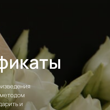
фикаты
оизведения
 методом
дарить и