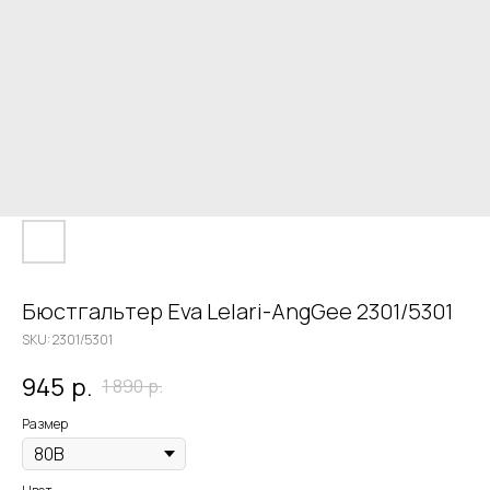
Бюстгальтер Eva Lelari-AngGee 2301/5301
SKU:
2301/5301
945
р.
1 890
р.
Размер