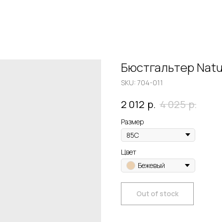
Бюстгальтер Natu
SKU:
704-011
р.
р.
2 012
4 025
Размер
Цвет
Бежевый
Out of stock