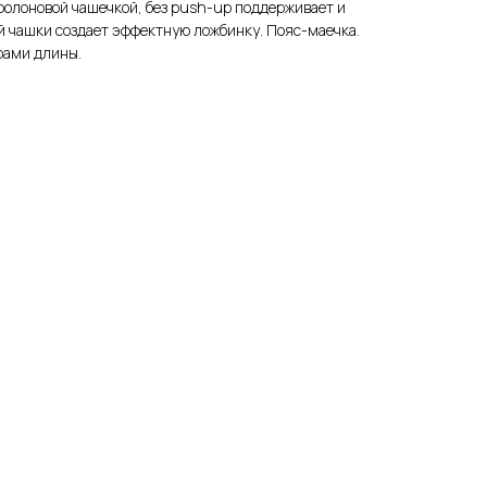
ролоновой чашечкой, без push-up поддерживает и
й чашки создает эффектную ложбинку. Пояс-маечка.
рами длины.