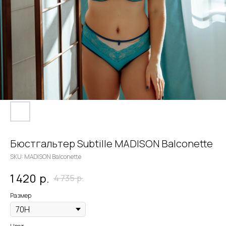
Бюстгальтер Subtille MADISON Balconette
SKU:
MADISON Balconette
1 420
р.
4 735
р.
Размер