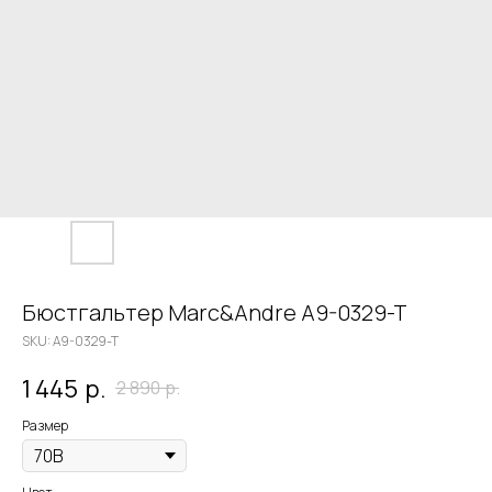
Бюстгальтер Marc&Andre A9-0329-T
SKU:
A9-0329-T
1 445
р.
2 890
р.
Размер