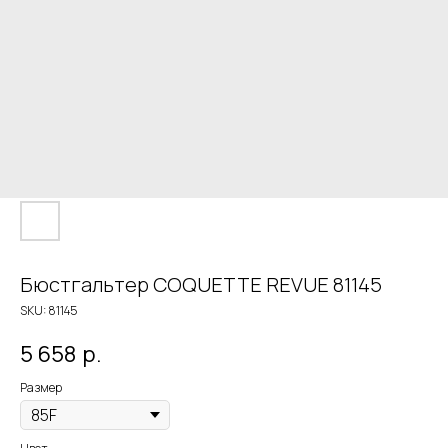
Бюстгальтер COQUETTE REVUE 81145
SKU:
81145
5 658
р.
Размер