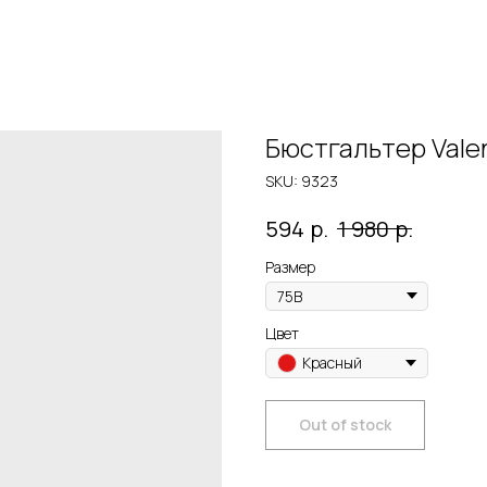
Бюстгальтер Valen
SKU:
9323
р.
р.
594
1 980
Размер
Цвет
Красный
Out of stock