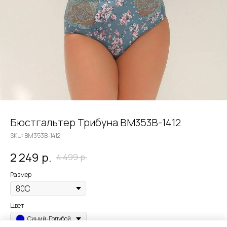
Бюстгальтер Трибуна BM353B-1412
SKU:
BM353B-1412
2 249
р.
4 499
р.
Размер
Цвет
Синий-Голубой