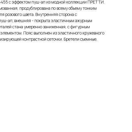
36455 с эффектом пуш-ап из модной коллекции ПРЕТТИ.
мованная, продублирована по всему объему тонким
я розового цвета. Внутренняя сторона с
уш-ап; внешняя - покрыта эластичным ажурным
еталей стана умеренно заниженная, с фигурным
 элементом. Пояс выполнен из эластичного кружевного
лизирующей контрастной сеточки. Бретели съемные,