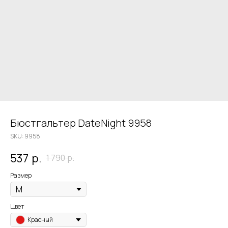
Бюстгальтер DateNight 9958
SKU:
9958
537
р.
1 790
р.
Размер
Цвет
Красный