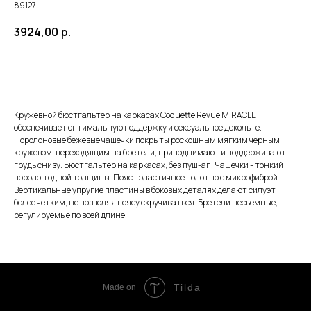
89127
3924,00
р.
ЗАКАЗАТЬ
Кружевной бюстгальтер на каркасах Coquette Revue MIRACLE
обеспечивает оптимальную поддержку и сексуальное декольте.
Поролоновые бежевые чашечки покрыты роскошным мягким черным
кружевом, переходящим на бретели, приподнимают и поддерживают
грудь снизу. Бюстгальтер на каркасах, без пуш-ап. Чашечки - тонкий
поролон одной толщины. Пояс - эластичное полотно с микрофиброй.
Вертикальные упругие пластины в боковых деталях делают силуэт
более четким, не позволяя поясу скручиваться. Бретели несъемные,
регулируемые по всей длине.
Tilda
Made on