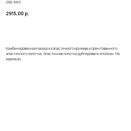
296-880
2915,00
р.
ЗАКАЗАТЬ
Комбинированная чашка из эластичного кружева и принтованного
эластичного полотна. Эластичное полотно дублировано хлопком. На
каркасах.