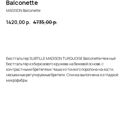
Balconette
MADISON Balconette
1420,00
р.
4735,00
р.
ЗАКАЗАТЬ
Бюстгальтер SUBTILLE MADISON TURQUOISE Balconette Нежный
бюстгальтер из бирюзового кружева на бежевой основе, с
контрастными бретелями.Чаша из тонкого поролона на кости,
несъемные регулируемые бретели. Спинка выполнена из гладкой
микрофибры.