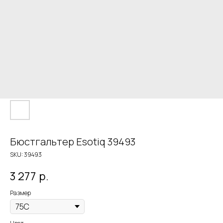
Бюстгальтер Esotiq 39493
SKU:
39493
3 277
р.
Размер