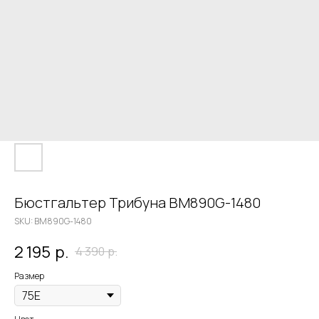
Бюстгальтер Трибуна BM890G-1480
SKU:
BM890G-1480
2 195
р.
4 390
р.
Размер