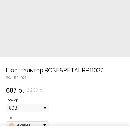
Бюстгальтер ROSE&PETAL RP11027
SKU:
RP11027
687
р.
2 290
р.
Размер
Цвет
Бежевый