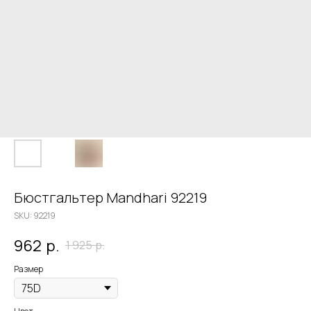
Бюстгальтер Mandhari 92219
SKU:
92219
962
р.
1 925
р.
Размер