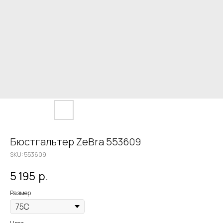
Бюстгальтер ZeBra 553609
SKU:
553609
5 195
р.
Размер