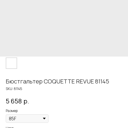
Бюстгальтер COQUETTE REVUE 81145
SKU:
81145
5 658
р.
Размер