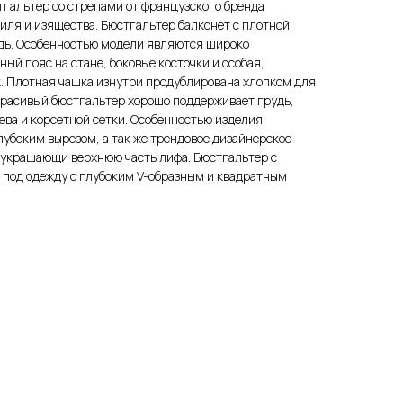
гальтер со стрепами от французского бренда
стиля и изящества. Бюстгальтер балконет с плотной
дь. Особенностью модели являются широко
ый пояс на стане, боковые косточки и особая,
. Плотная чашка изнутри продублирована хлопком для
Красивый бюстгальтер хорошо поддерживает грудь,
ева и корсетной сетки. Особенностью изделия
убоким вырезом, а так же трендовое дизайнерское
 украшающи верхнюю часть лифа. Бюстгальтер с
под одежду с глубоким V-образным и квадратным