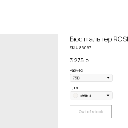
Бюстгальтер ROS
SKU:
86067
р.
3 275
Размер
Цвет
Белый
Out of stock