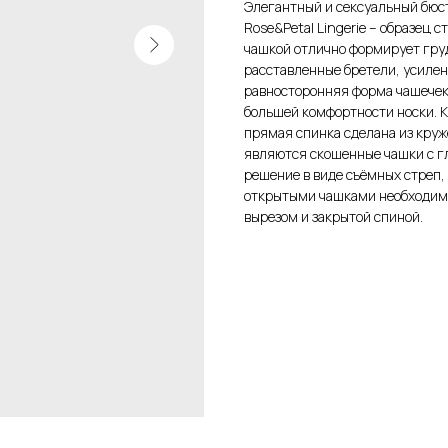
Элегантный и сексуальный бюст
Rose&Petal Lingerie – образец 
чашкой отлично формирует гру
расставленные бретели, усиленн
равносторонняя форма чашечек
большей комфортности носки. 
прямая спинка сделана из круж
являются скошенные чашки с гл
решение в виде съёмных стреп,
открытыми чашками необходим 
вырезом и закрытой спиной.