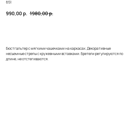
851
990,00
р.
1980,00
р.
ЗАКАЗАТЬ
Бюстгальтер с мягкими чашечками на каркасах. Декоративные
несъемные стрепы с кружевными вставками. Бретели регулируются по
длине, не отстегиваются.