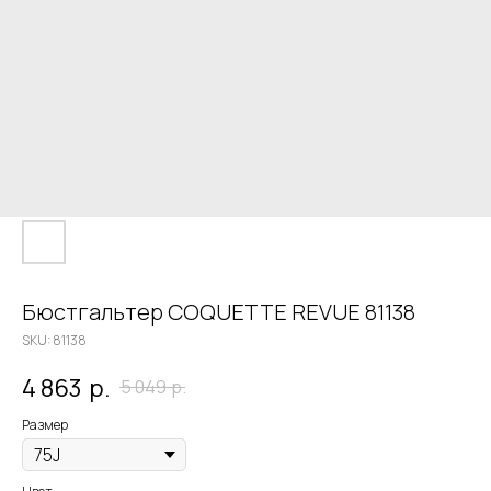
Бюстгальтер COQUETTE REVUE 81138
SKU:
81138
4 863
р.
5 049
р.
Размер