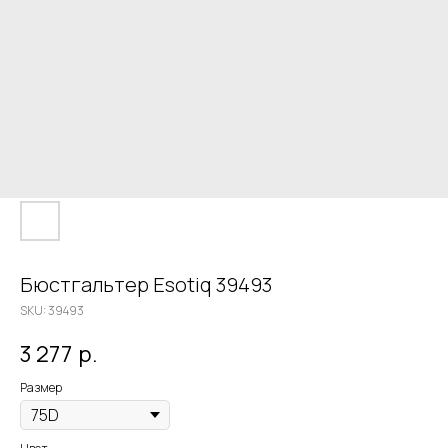
Бюстгальтер Esotiq 39493
SKU:
39493
3 277
р.
Размер