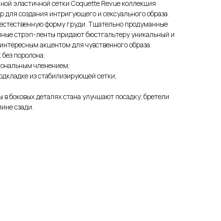
ной эластичной сетки Coquette Revue коллекция
 для создания интригующего и сексуального образа.
естественную форму груди. Тщательно продуманные
чные стрэп-ленты придают бюстгальтеру уникальный и
 интересным акцентом для чувственного образа.
 без поролона;
гональным членением;
подкладке из стабилизирующей сетки;
 в боковых деталях стана улучшают посадку; бретели
ине сзади.