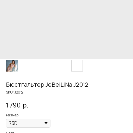
Бюстгальтер JeBeiLiNa J2012
SKU:
J2012
1 790
р.
Размер