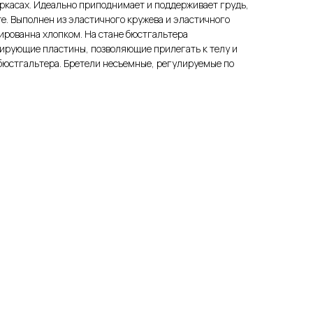
аркасах. Идеально приподнимает и поддерживает грудь,
те. Выполнен из эластичного кружева и эластичного
ированна хлопком. На стане бюстгальтера
тирующие пластины, позволяющие прилегать к телу и
 бюстгальтера. Бретели несъемные, регулируемые по