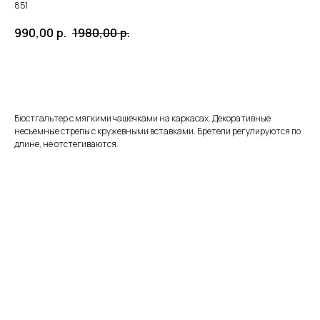
851
990,00
р.
1980,00
р.
ЗАКАЗАТЬ
Бюстгальтер с мягкими чашечками на каркасах. Декоративные
несъемные стрепы с кружевными вставками. Бретели регулируются по
длине, не отстегиваются.