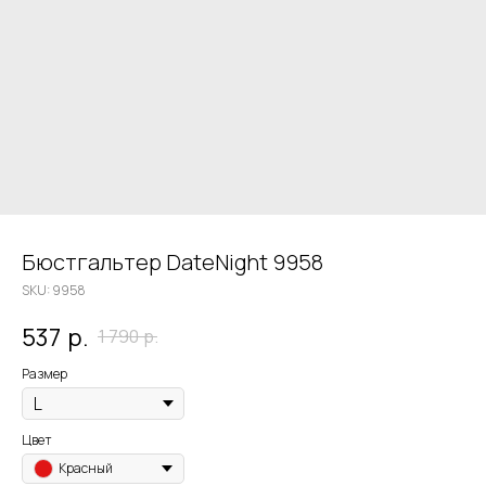
Бюстгальтер DateNight 9958
SKU:
9958
537
р.
1 790
р.
Размер
Цвет
Красный