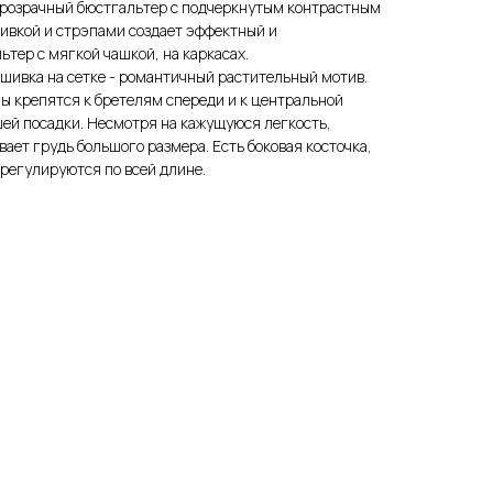
розрачный бюстгальтер с подчеркнутым контрастным
ивкой и стрэпами создает эффектный и
ьтер с мягкой чашкой, на каркасах.
ышивка на сетке - романтичный растительный мотив.
ы крепятся к бретелям спереди и к центральной
ей посадки. Несмотря на кажущуюся легкость,
ает грудь большого размера. Есть боковая косточка,
 регулируются по всей длине.