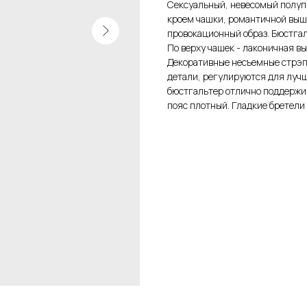
Сексуальный, невесомый полуп
кроем чашки, романтичной выш
провокационный образ. Бюстгал
По верху чашек - лаконичная в
Декоративные несъемные стрэп
детали, регулируются для лучш
бюстгальтер отлично поддержив
пояс плотный. Гладкие бретели