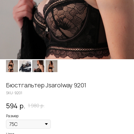
Бюстгальтер Jsarolway 9201
SKU:
9201
594
р.
1 980
р.
Размер