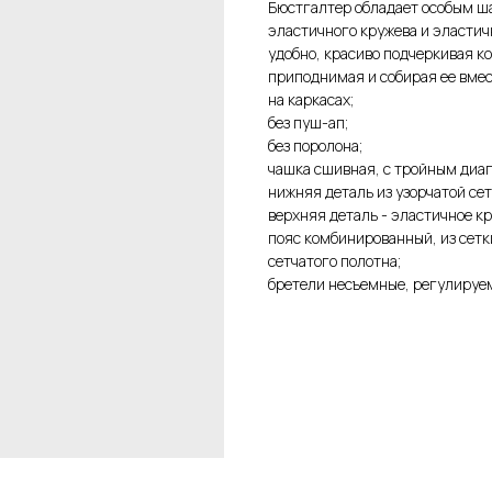
Бюстгалтер обладает особым ш
эластичного кружева и эластич
удобно, красиво подчеркивая к
приподнимая и собирая ее вмес
на каркасах;
без пуш-ап;
без поролона;
чашка сшивная, с тройным диа
нижняя деталь из узорчатой сет
верхняя деталь - эластичное кр
пояс комбинированный, из сетк
сетчатого полотна;
бретели несъемные, регулируем