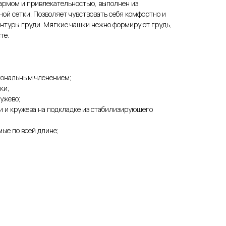
армом и привлекательностью, выполнен из
ной сетки. Позволяет чувствовать себя комфортно и
онтуры груди. Мягкие чашки нежно формируют грудь,
те.
гональным членением;
ки;
ужево;
и и кружева на подкладке из стабилизирующего
ые по всей длине;