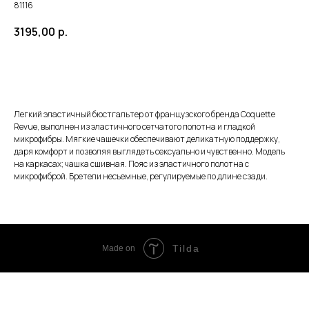
81116
3195,00
р.
ЗАКАЗАТЬ
Легкий эластичный бюстгальтер от французского бренда Coquette
Revue, выполнен из эластичного сетчатого полотна и гладкой
микрофибры. Мягкие чашечки обеспечивают деликатную поддержку,
даря комфорт и позволяя выглядеть сексуально и чувственно. Модель
на каркасах; чашка сшивная. Пояс из эластичного полотна с
микрофиброй. Бретели несъемные, регулируемые по длине сзади.
Tilda
Made on