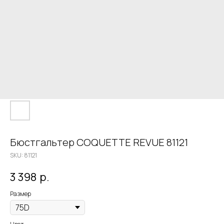
Бюстгальтер COQUETTE REVUE 81121
SKU:
81121
3 398
р.
Размер