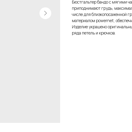
Бюстгальтер бандо с мягими ча
приподнимают грудь, максималь
числе для близкопосаженной г
материалом powernet, обеспеч
Изделие украшено оригинальным
ряда петель и крючков.