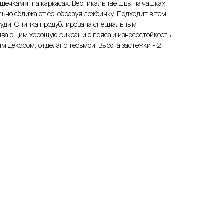
шечками, на каркасах. Вертикальные швы на чашках
но сближают её, образуя ложбинку. Подходит в том
руди. Спинка продублирована специальным
ивающим хорошую фиксацию пояса и износостойкость.
 декором, отделано тесьмой. Высота застежки - 2