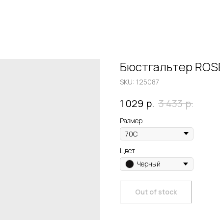
Бюстгальтер ROS
SKU:
125087
р.
р.
1 029
3 433
Размер
Цвет
Черный
Out of stock