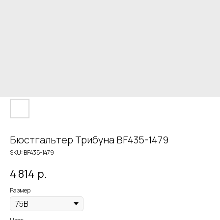
Бюстгальтер Трибуна BF435-1479
SKU:
BF435-1479
4 814
р.
Размер