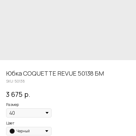
Юбка COQUETTE REVUE 50138 БМ
SKU:
50138
3 675
р.
Размер
Цвет
Черный