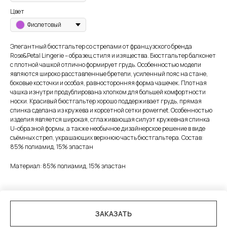
Цвет
Фиолетовый
Элегантный бюстгальтер со стрепами от французского бренда
Rose&Petal Lingerie – образец стиля и изящества. Бюстгальтер балконет
с плотной чашкой отлично формирует грудь. Особенностью модели
являются широко расставленные бретели, усиленный пояс на стане,
боковые косточки и особая, равносторонняя форма чашечек. Плотная
чашка изнутри продублирована хлопком для большей комфортности
носки. Красивый бюстгальтер хорошо поддерживает грудь, прямая
спинка сделана из кружева и корсетной сетки powernet. Особенностью
изделия является широкая, сглаживающая силуэт кружевная спинка
U-образной формы, а также необычное дизайнерское решение в виде
съёмных стреп, украшающих верхнюю часть бюстгальтера. Состав:
85% полиамид, 15% эластан
Материал: 85% полиамид, 15% эластан
ЗАКАЗАТЬ
Tilda
Made on