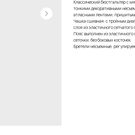
Классический бюстгальтер с мя
тонкими декоративными несъем
атласными лентами, пришитыми
Чашка сшивная, с тройным диа
слоя из эластичного сетчатого 
Пояс выполнен из эластичного 
сеточки, без боковых косточек.
Бретели несъемные, регулируем