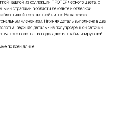
гкой чашкой из коллекции ПРОТЕЯ черного цвета, с
ными стрэпами в области декольте и отделкой
 блестящей трехцветной нитью.На каркасах.
гональным членением. Нижняя деталь выполнена в два
полотна, верхняя деталь - из полупрозрачной сеточки.
сетчатого полотна на подкладке из стабилизирующей
ые по всей длине.