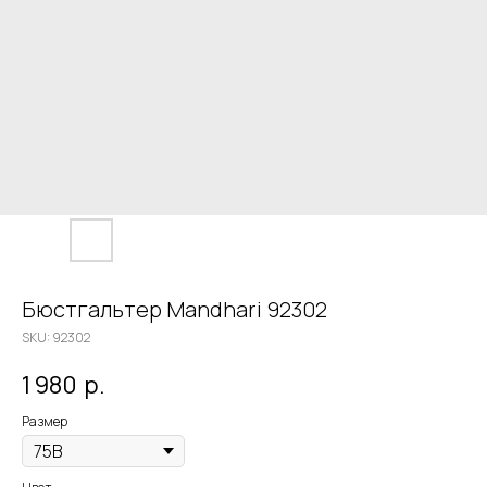
Бюстгальтер Mandhari 92302
SKU:
92302
1 980
р.
Размер