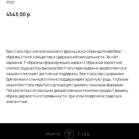
35111
4543,00
р.
ЗАКАЗАТЬ
Бюстгальтер с мягкой чашкой от французского бренда Rose&Petal -
образец стиля, изящества и сдержанной сексуальности. За счёт
каркасов, Т-образных формирующих швов и U-образной корсетной
спинки грудь в этом высоком бюстгальтере надёжно закрепляется в
чашках и получает достойную поддержку. Бюстгальтер с широкими
бретелями и спинкой отлично поддерживает крупную грудь. Глубокие
чашки бюстгальтера full cup подходят дамам с пышными формами.
Лёгкая сетка с атласными декоративными линиями придаст вашему
образу дерзкости и откровенности, при этом позволяя оставаться
элегантной.
Tilda
Made on