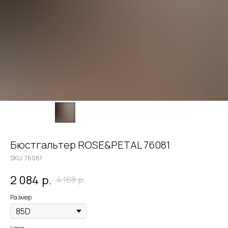
Бюстгальтер ROSE&PETAL 76081
SKU:
76081
2 084
р.
4 168
р.
Размер