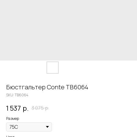
Бюстгальтер Conte TB6064
SKU:
TB6064
1 537
р.
3 075
р.
Размер