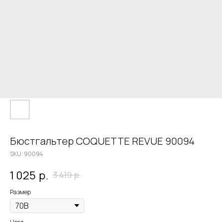
Бюстгальтер COQUETTE REVUE 90094
SKU:
90094
1 025
р.
3 419
р.
Размер