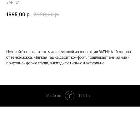
ZARINA
1995,00
р.
3990,00
р.
ЗАКАЗАТЬ
Нежный бюстгальтер с мягкой чашкой из коллекции ЗАРИНА в бежевом
оттенке мокка. Мягкая чашка дарит комфорт, привлекает внимание к
природной форме груди, выглядит стильно и актуально.
Tilda
Made on