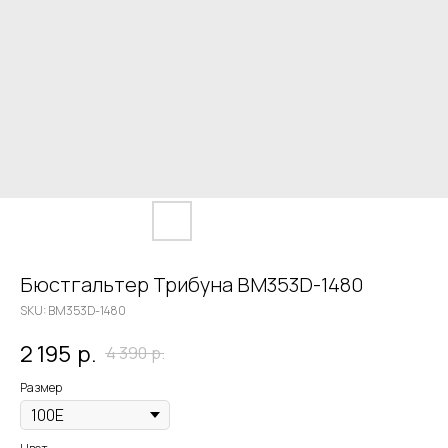
Бюстгальтер Трибуна BM353D-1480
SKU:
BM353D-1480
2 195
р.
4 390
р.
Размер