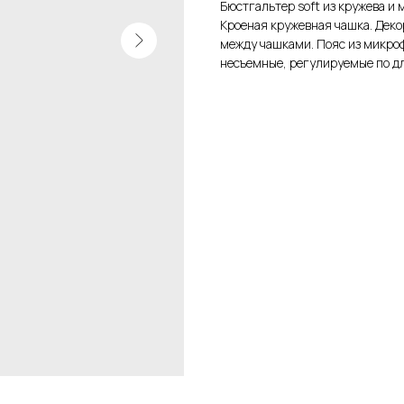
Бюстгальтер soft из кружева и 
Кроеная кружевная чашка. Деко
между чашками. Пояс из микроф
несъемные, регулируемые по д