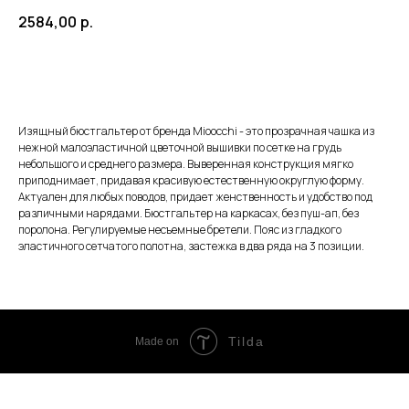
2584,00
р.
ЗАКАЗАТЬ
Изящный бюстгальтер от бренда Mioocchi - это прозрачная чашка из
нежной малоэластичной цветочной вышивки по сетке на грудь
небольшого и среднего размера. Выверенная конструкция мягко
приподнимает, придавая красивую естественную округлую форму.
Актуален для любых поводов, придает женственность и удобство под
различными нарядами. Бюстгальтер на каркасах, без пуш-ап, без
поролона. Регулируемые несъемные бретели. Пояс из гладкого
эластичного сетчатого полотна, застежка в два ряда на 3 позиции.
Tilda
Made on