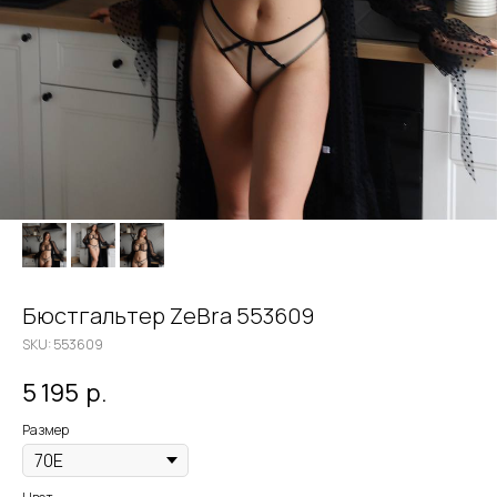
Бюстгальтер ZeBra 553609
SKU:
553609
5 195
р.
Размер