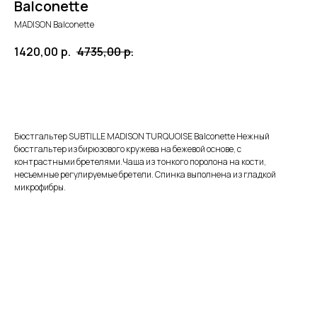
Balconette
MADISON Balconette
1420,00
р.
4735,00
р.
ЗАКАЗАТЬ
Бюстгальтер SUBTILLE MADISON TURQUOISE Balconette Нежный
бюстгальтер из бирюзового кружева на бежевой основе, с
контрастными бретелями.Чаша из тонкого поролона на кости,
несъемные регулируемые бретели. Спинка выполнена из гладкой
микрофибры.