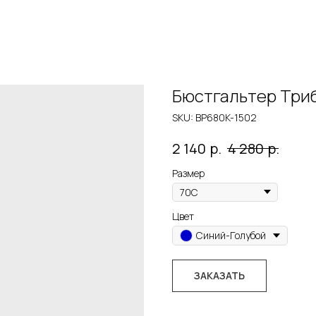
Бюстгальтер Три
SKU:
BP680K-1502
р.
р.
2 140
4 280
Размер
Цвет
Синий-Голубой
ЗАКАЗАТЬ