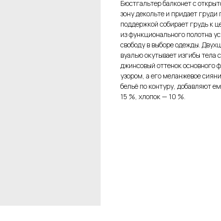
Бюстгальтер балконет с откры
зону декольте и придает груди
поддержкой собирает грудь к ц
из функционального полотна у
свободу в выборе одежды. Двух
вуалью окутывает изгибы тела
джинсовый оттенок основного ф
узором, а его меланжевое сиян
бельё по контуру, добавляют е
15 %, хлопок — 10 %.