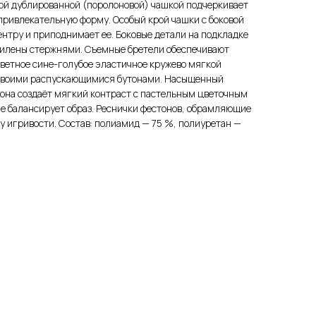
той дублированной (поролоновой) чашкой подчеркивает
 привлекательную форму. Особый крой чашки с боковой
ентру и приподнимает ее. Боковые детали на подкладке
силены стержнями. Съемные бретели обеспечивают
цветное сине-голубое эластичное кружево мягкой
 своими распускающимися бутонами. Насыщенный
она создаёт мягкий контраст с пастельным цветочным
ие балансирует образ. Реснички фестонов, обрамляющие
му игривости. Состав: полиамид — 75 %, полиуретан —